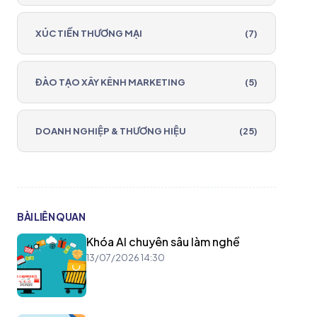
XÚC TIẾN THƯƠNG MẠI
(7)
ĐÀO TẠO XÂY KÊNH MARKETING
(5)
DOANH NGHIỆP & THƯƠNG HIỆU
(25)
BÀI LIÊN QUAN
Khóa AI chuyên sâu làm nghề
13/07/2026 14:30