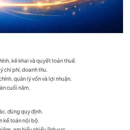
ính, kê khai và quyết toán thuế.
ý chi phí, doanh thu.
hính, quản lý vốn và lợi nhuận.
oán cuối năm.
ác, đúng quy định.
n kế toán nội bộ.
iệm, am hiểu nhiều lĩnh vực.