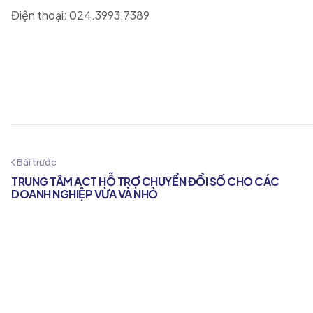
Điện thoại: 024.3993.7389
Bài trước
TRUNG TÂM ACT HỖ TRỢ CHUYỂN ĐỔI SỐ CHO CÁC
DOANH NGHIỆP VỪA VÀ NHỎ