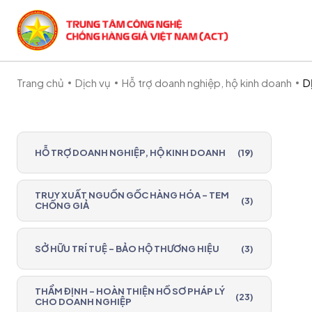
Trang chủ
Dịch vụ
Hỗ trợ doanh nghiệp, hộ kinh doanh
D
HỖ TRỢ DOANH NGHIỆP, HỘ KINH DOANH
(19)
TRUY XUẤT NGUỒN GỐC HÀNG HÓA - TEM
(3)
CHỐNG GIẢ
SỞ HỮU TRÍ TUỆ - BẢO HỘ THƯƠNG HIỆU
(3)
THẨM ĐỊNH - HOÀN THIỆN HỒ SƠ PHÁP LÝ
(23)
CHO DOANH NGHIỆP