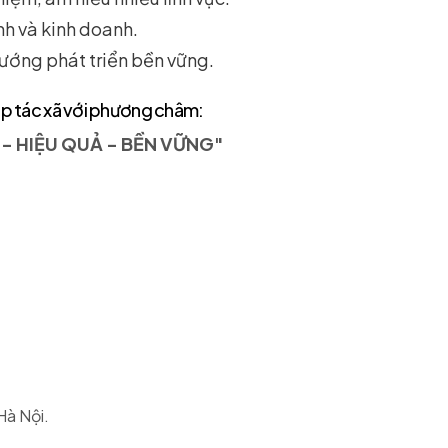
nh và kinh doanh.
 hướng phát triển bền vững.
p tác xã với phương châm:
 - HIỆU QUẢ - BỀN VỮNG"
Hà Nội.