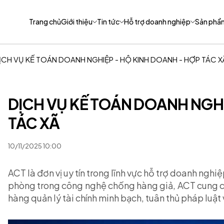
Trang chủ
Giới thiệu
Tin tức
Hỗ trợ doanh nghiệp
Sản phẩ
ỊCH VỤ KẾ TOÁN DOANH NGHIỆP - HỘ KINH DOANH - HỢP TÁC X
DỊCH VỤ KẾ TOÁN DOANH NGHI
TÁC XÃ
10/11/2025 10:00
ACT là đơn vị uy tín trong lĩnh vực hỗ trợ doanh nghi
phòng trong công nghệ chống hàng giả, ACT cung c
hàng quản lý tài chính minh bạch, tuân thủ pháp luật 