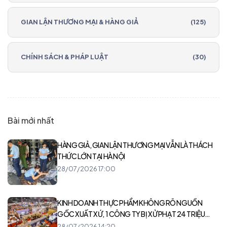
GIAN LẬN THƯƠNG MẠI & HÀNG GIẢ
(125)
CHÍNH SÁCH & PHÁP LUẬT
(30)
Bài mới nhất
HÀNG GIẢ, GIAN LẬN THƯƠNG MẠI VẪN LÀ THÁCH
THỨC LỚN TẠI HÀ NỘI
28/07/2026 17:00
KINH DOANH THỰC PHẨM KHÔNG RÕ NGUỒN
GỐC XUẤT XỨ, 1 CÔNG TY BỊ XỬ PHẠT 24 TRIỆU
ĐỒNG
28/07/2026 14:20