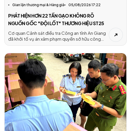
Gian lận thương mại & Hàng giả
05/08/2026 17:22
PHÁT HIỆN HƠN 22 TẤN GẠO KHÔNG RÕ
NGUỒN GỐC "ĐỘI LỐT" THƯƠNG HIỆU ST25
Cơ quan Cảnh sát điều tra Công an tỉnh An Giang
đã khởi tố vụ án xâm phạm quyền sở hữu công
nghiệp sau khi phát hiện hơn 22 tấn gạo không rõ
nguồn gốc được đóng gói vào bao bì mang nhãn
hiệu gạo ST25 để đưa ra thị trường.