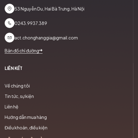
53 Nguyễn Du, Hai Bà Trưng, Hà Nội
0243.9937.389
act.chonghanggia@gmail.com
Bản đồ chỉ đường
LIÊN KẾT
Về chúng tôi
Tin tức, sự kiện
Liên hệ
Hướng dẫn mua hàng
Điều khoản, điều kiện