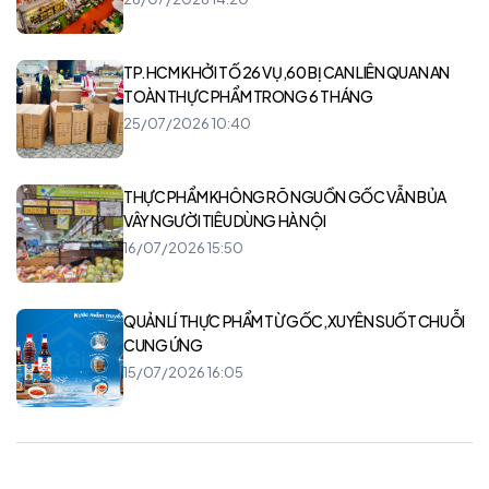
TP.HCM KHỞI TỐ 26 VỤ,60 BỊ CAN LIÊN QUAN AN
TOÀN THỰC PHẨM TRONG 6 THÁNG
25/07/2026 10:40
THỰC PHẨM KHÔNG RÕ NGUỒN GỐC VẪN BỦA
VÂY NGƯỜI TIÊU DÙNG HÀ NỘI
16/07/2026 15:50
QUẢN LÍ THỰC PHẨM TỪ GỐC,XUYÊN SUỐT CHUỖI
CUNG ỨNG
15/07/2026 16:05