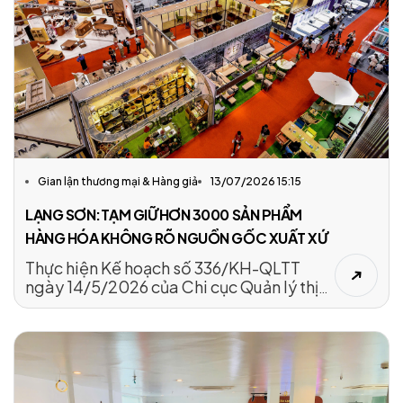
Gian lận thương mại & Hàng giả
13/07/2026 15:15
LẠNG SƠN:TẠM GIỮ HƠN 3000 SẢN PHẨM
HÀNG HÓA KHÔNG RÕ NGUỒN GỐC XUẤT XỨ
Thực hiện Kế hoạch số 336/KH-QLTT
ngày 14/5/2026 của Chi cục Quản lý thị
trường tỉnh Lạng Sơn về tăng cường đấu
tranh, ngăn chặn, xử lý hành vi kinh doanh
hàng xâm phạm quyền sở hữu trí tuệ,
hàng không rõ nguồn gốc xuất xứ trên địa
bàn tỉnh.