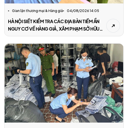
Gian lận thương mại & Hàng giả
04/08/2026 14:05
HÀ NỘI SIẾT KIỂM TRA CÁC ĐỊA BÀN TIỀM ẨN
NGUY CƠ VỀ HÀNG GIẢ, XÂM PHẠM SỞ HỮU
TRÍ TUỆ