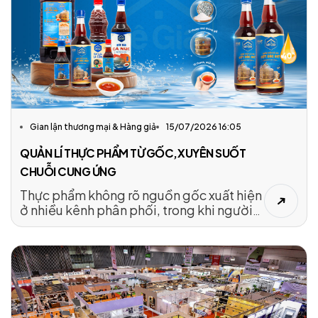
trong quản lý an toàn thực phẩm cần sớm
được khắc phục.
Gian lận thương mại & Hàng giả
15/07/2026 16:05
QUẢN LÍ THỰC PHẨM TỪ GỐC,XUYÊN SUỐT
CHUỖI CUNG ỨNG
Thực phẩm không rõ nguồn gốc xuất hiện
ở nhiều kênh phân phối, trong khi người
tiêu dùng thiếu thông tin để đánh giá độ
an toàn và xác định trách nhiệm.