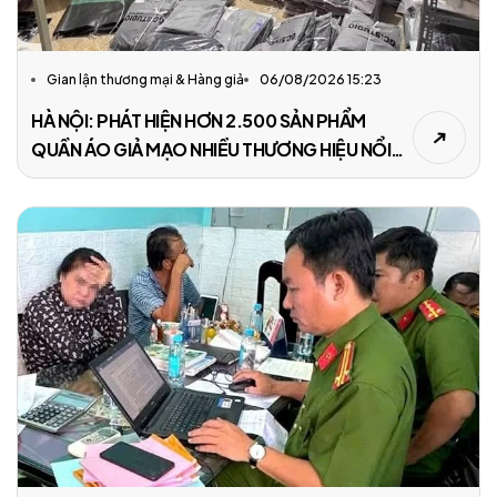
Gian lận thương mại & Hàng giả
06/08/2026 15:23
HÀ NỘI: PHÁT HIỆN HƠN 2.500 SẢN PHẨM
QUẦN ÁO GIẢ MẠO NHIỀU THƯƠNG HIỆU NỔI
TIẾNG