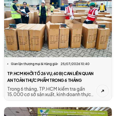
thời xử phạt 24 triệu đồng và buộc tiêu
hủy toàn bộ hàng hóa vi phạm.
Gian lận thương mại & Hàng giả
25/07/2026 10:40
TP.HCM KHỞI TỐ 26 VỤ,60 BỊ CAN LIÊN QUAN
AN TOÀN THỰC PHẨM TRONG 6 THÁNG
Trong 6 tháng, TP.HCM kiểm tra gần
15.000 cơ sở sản xuất, kinh doanh thực
phẩm, xử phạt hơn 11 tỉ đồng; công an
khởi tố 26 vụ, 60 bị can liên quan an toàn
thực phẩm.