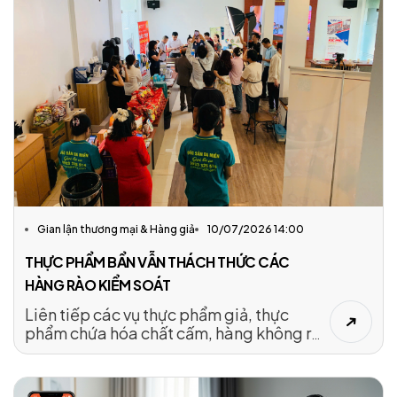
Gian lận thương mại & Hàng giả
10/07/2026 14:00
THỰC PHẨM BẨN VẪN THÁCH THỨC CÁC
HÀNG RÀO KIỂM SOÁT
Liên tiếp các vụ thực phẩm giả, thực
phẩm chứa hóa chất cấm, hàng không rõ
nguồn gốc bị phát hiện trong 6 tháng đầu
năm 2026 cho thấy cuộc chiến chống
thực phẩm bẩn vẫn chưa hạ nhiệt, đòi hỏi