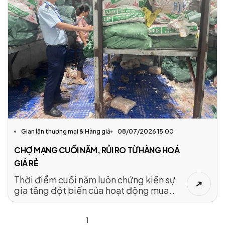
Gian lận thương mại & Hàng giả
08/07/2026 15:00
CHỢ MẠNG CUỐI NĂM, RỦI RO TỪ HÀNG HOÁ
GIÁ RẺ
Thời điểm cuối năm luôn chứng kiến sự
gia tăng đột biến của hoạt động mua
sắm trực tuyến, kéo theo làn sóng hàng
hóa giá rẻ tràn ngập các chợ mạng. Đằng
1
sau sức hấp dẫn về giá là những rủi ro