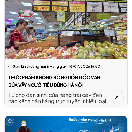
Gian lận thương mại & Hàng giả
16/07/2026 15:50
THỰC PHẨM KHÔNG RÕ NGUỒN GỐC VẪN
BỦA VÂY NGƯỜI TIÊU DÙNG HÀ NỘI
Từ chợ dân sinh, cửa hàng trái cây đến
các kênh bán hàng trực tuyến, nhiều loại
thực phẩm vẫn được bày bán mà không
có hồ sơ chứng minh nguồn gốc hoặc
thông tin truy xuất đầy đủ. Thực trạng này
tiếp tục được đại biểu HĐND TP Hà Nội
chất vấn, cho thấy những khoảng trống