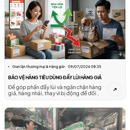
những giải pháp mạnh hơn từ quản lý đến
giám sát thị trường để bảo vệ sức khỏe
người dân.
Gian lận thương mại & Hàng giả
09/07/2026 08:35
BẢO VỆ HÀNG TIÊU DÙNG ĐẨY LÙI HÀNG GIẢ
Để góp phần đẩy lùi và ngăn chặn hàng
giả, hàng nhái, thay vì bị động để đối
phó, các doanh nghiệp cần xây dựng giải
pháp bảo vệ thương hiệu của mình.