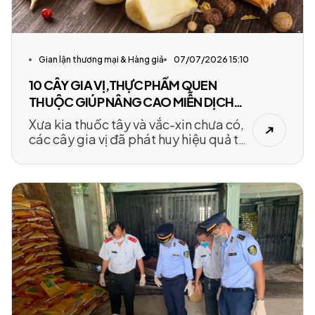
Gian lận thương mại & Hàng giả
07/07/2026 15:10
10 CÂY GIA VỊ,THỰC PHẨM QUEN
THUỘC GIÚP NÂNG CAO MIỄN DỊCH
MÙA CÚM
Xưa kia thuốc tây và vắc-xin chưa có,
các cây gia vị đã phát huy hiệu quả tối
đa giúp con người chiến đấu chống lại
dịch bệnh.