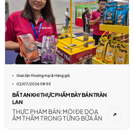
hóa không rõ nguồn gốc, xuất xứ hoặc
trà trộn vào các hàng hóa có nhãn
mác, bao bì được cơ quan chức năng
kiểm định. Nhiều cơ sở kinh doanh
thực phẩm nhưng không đảm bảo an
toàn. Thực trạng trên báo động về vấn
nạn thực phẩm bẩn, mất an toàn đang
tiêu thụ tràn lan ngoài thị trường.
Gian lận thương mại & Hàng giả
02/07/2026 08:55
BẤT AN KHI THỰC PHẨM BÀY BÁN TRÀN
LAN
THỰC PHẨM BẨN:MỐI ĐE DỌA
ÂM THẦM TRONG TỪNG BỮA ĂN