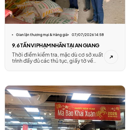
Gian lận thương mại & Hàng giả
07/07/2026 14:58
9.6 TẤN VI PHẠM NHÃN TẠI AN GIANG
Thời điểm kiểm tra, mặc dù cơ sở xuất
trình đầy đủ các thủ tục, giấy tờ về
điều kiện buôn bán phân bón theo quy
định. Tuy nhiên, tại đây có 9,5 tấn phân
bón D.A.P 18-46 và phân bón cao cấp
Canada 16-16-8+TE không được chủ
kinh doanh xuất trình hóa đơn, trên
nhãn không thể hiện đủ nội dung là mã
số phân bón theo quy định.