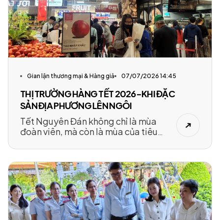
Gian lận thương mại & Hàng giả
07/07/2026 14:45
THỊ TRƯỜNG HÀNG TẾT 2026-KHI ĐẶC
SẢN ĐỊA PHƯƠNG LÊN NGÔI
Tết Nguyên Đán không chỉ là mùa
đoàn viên, mà còn là mùa của tiêu
dùng, của những giỏ quà trao đi và
câu chuyện quê hương gửi gắm trong
từng sản phẩm. Những năm gần đây,
thị trường hàng hoá Tết chứng kiến sự
chuyển mình mạnh mẽ, từ quà biếu cầu
kỳ, đắt đỏ sang những lựa chọn giản
dị, tinh tế hơn đề cao yếu tố bản địa,
an toàn, bền vững và chất lượng thật.