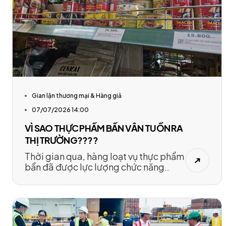
Gian lận thương mại & Hàng giả
07/07/2026 14:00
VÌ SAO THỰC PHẨM BẨN VẪN TUỒN RA
THỊ TRƯỜNG????
Thời gian qua, hàng loạt vụ thực phẩm
bẩn đã được lực lượng chức năng
phanh phui, gần đây nhất là đường
dây "phù phép" thịt lợn bệnh thành
thịt lợn tươi... Thực tế này đã gióng
lên “hồi chuông” báo động về chất
lượng thực phẩm, dư luận lo lắng vì