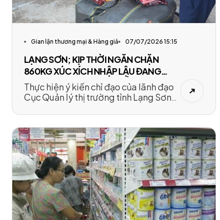
Gian lận thương mại & Hàng giả
07/07/2026 15:15
LẠNG SƠN; KỊP THỜI NGĂN CHẶN
860KG XÚC XÍCH NHẬP LẬU ĐANG
TRÊN DƯỜNG VẬN CHUYỂN TIÊU THỤ
Thực hiện ý kiến chỉ đạo của lãnh đạo
Cục Quản lý thị trường tỉnh Lạng Sơn
về việc tăng cường kiểm tra, kiểm
soát thị trường trong dịp tết Trung thu
năm 2021.