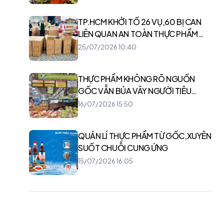
TP.HCM KHỞI TỐ 26 VỤ,60 BỊ CAN
LIÊN QUAN AN TOÀN THỰC PHẨM
TRONG 6 THÁNG
25/07/2026 10:40
THỰC PHẨM KHÔNG RÕ NGUỒN
GỐC VẪN BỦA VÂY NGƯỜI TIÊU
DÙNG HÀ NỘI
16/07/2026 15:50
QUẢN LÍ THỰC PHẨM TỪ GỐC,XUYÊN
SUỐT CHUỖI CUNG ỨNG
15/07/2026 16:05