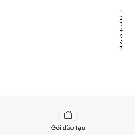
vụ án. Trước diễn biến ngày càng
phức tạp của thực phẩm bẩn, thực
1
phẩm giả và hàng hóa không rõ
2
nguồn gốc, các chuyên gia cho rằng
3
cần đổi mới phương thức quản lý
4
theo hướng kiểm soát nguy cơ ngay
5
từ khâu sản xuất, thay vì chỉ tập
6
trung vào khâu lưu thông và tiêu
7
thụ.
Gói đào tạo