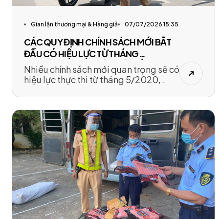
Gian lận thương mại & Hàng giả
07/07/2026 15:35
CÁC QUY ĐỊNH CHÍNH SÁCH MỚI BẮT
ĐẦU CÓ HIỆU LỰC TỪ THÁNG
5/2020,AI CŨNG CẦN BIẾT ĐỂ TRÁNH
Nhiều chính sách mới quan trọng sẽ có
VI PHẠM
hiệu lực thực thi từ tháng 5/2020,
người dân cần nắm rõ để tránh vi
phạm.