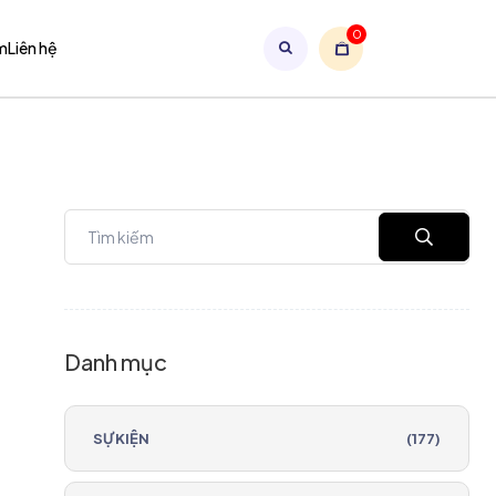
0
m
Liên hệ
Danh mục
SỰ KIỆN
(177)