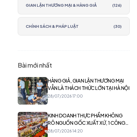
GIAN LẬN THƯƠNG MẠI & HÀNG GIẢ
(126)
CHÍNH SÁCH & PHÁP LUẬT
(30)
Bài mới nhất
HÀNG GIẢ, GIAN LẬN THƯƠNG MẠI
VẪN LÀ THÁCH THỨC LỚN TẠI HÀ NỘI
28/07/2026 17:00
KINH DOANH THỰC PHẨM KHÔNG
RÕ NGUỒN GỐC XUẤT XỨ, 1 CÔNG
TY BỊ XỬ PHẠT 24 TRIỆU ĐỒNG
28/07/2026 14:20