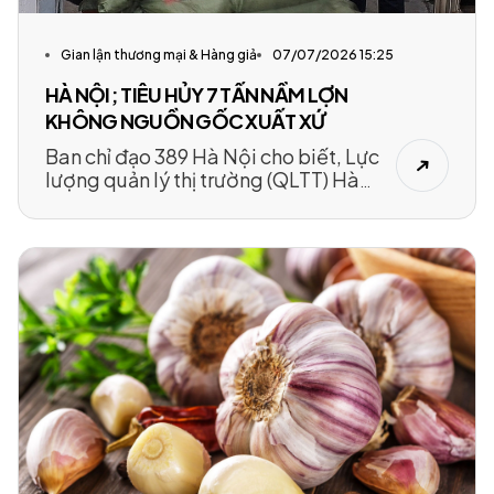
Gian lận thương mại & Hàng giả
07/07/2026 15:25
HÀ NỘI; TIÊU HỦY 7 TẤN NẦM LỢN
KHÔNG NGUỒN GỐC XUẤT XỨ
Ban chỉ đạo 389 Hà Nội cho biết, Lực
lượng quản lý thị trường (QLTT) Hà
Nội vừa tiến hành tiêu hủy 7 tấn nầm
lợn không nguồn gốc xuất xứ thu giữ
vào ngày 29/9.