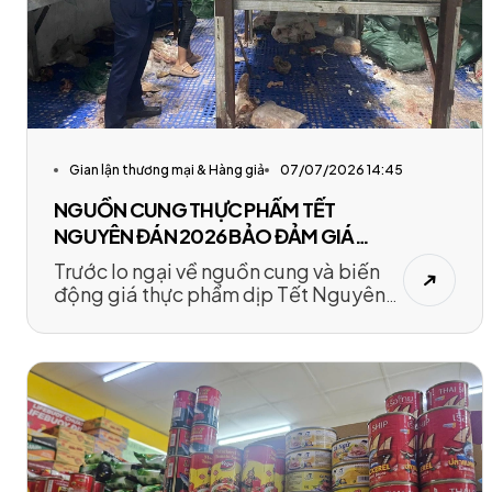
Gian lận thương mại & Hàng giả
07/07/2026 14:45
NGUỒN CUNG THỰC PHẨM TẾT
NGUYÊN ĐÁN 2026 BẢO ĐẢM GIÁ
TĂNG THEO QUY LUẬT
Trước lo ngại về nguồn cung và biến
động giá thực phẩm dịp Tết Nguyên
đán 2026, Phó Cục trưởng Cục
Chăn nuôi
và Thú y Phạm Kim Đăng
khẳng định tổng đàn ổn định, nguồn
cung dồi dào, giá thịt tăng trong biên
độ bình thường và không có nguy cơ
thiếu hụt trên diện rộng.