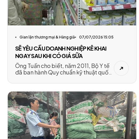
Gian lận thương mại & Hàng giả
07/07/2026 15:05
SẼ YÊU CẦU DOANH NGHIỆP KÊ KHAI
NGAY SAU KHI CÓ GIÁ SỮA
Ông Tuấn cho biết, năm 2011, Bộ Y tế
đã ban hành Quy chuẩn kỹ thuật quốc
gia đối với các sản phẩm sữa dạng
bột. Theo quy chuẩn này, các sản
phẩm có độ đạm (hàm lượng protein
sữa trong chất khô không béo của
sữa) trên 34% mới được gọi là sữa.