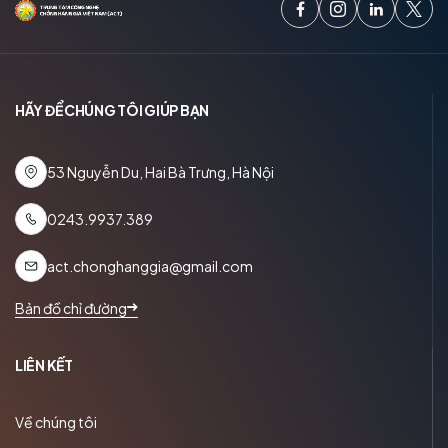
HÃY ĐỂ CHÚNG TÔI GIÚP BẠN
53 Nguyễn Du, Hai Bà Trưng, Hà Nội
0243.9937.389
act.chonghanggia@gmail.com
Bản đồ chỉ đường
LIÊN KẾT
Về chúng tôi