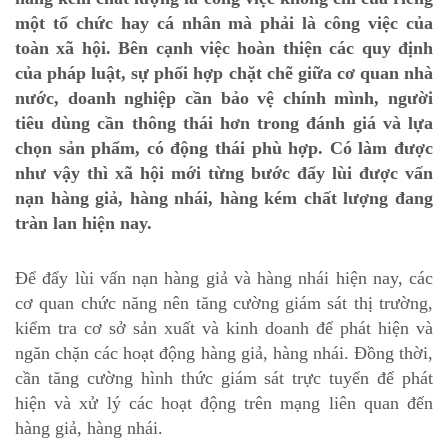
một tổ chức hay cá nhân mà phải là công việc của
toàn xã hội. Bên cạnh việc hoàn thiện các quy định
của pháp luật, sự phối hợp chặt chẽ giữa cơ quan nhà
nước, doanh nghiệp cần bảo vệ chính mình, người
tiêu dùng cần thông thái hơn trong đánh giá và lựa
chọn sản phẩm, có động thái phù hợp. Có làm được
như vậy thì xã hội mới từng bước đẩy lùi được vấn
nạn hàng giả, hàng nhái, hàng kém chất lượng đang
tràn lan hiện nay.
Để đẩy lùi vấn nạn hàng giả và hàng nhái hiện nay, các
cơ quan chức năng nên tăng cường giám sát thị trường,
kiểm tra cơ sở sản xuất và kinh doanh để phát hiện và
ngăn chặn các hoạt động hàng giả, hàng nhái. Đồng thời,
cần tăng cường hình thức giám sát trực tuyến để phát
hiện và xử lý các hoạt động trên mạng liên quan đến
hàng giả, hàng nhái.