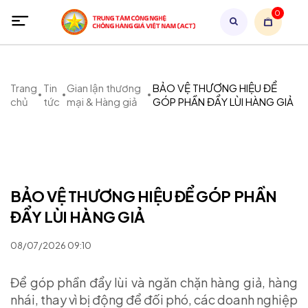
0
Trang
Tin
Gian lận thương
BẢO VỆ THƯƠNG HIỆU ĐỂ
chủ
tức
mại & Hàng giả
GÓP PHẦN ĐẨY LÙI HÀNG GIẢ
BẢO VỆ THƯƠNG HIỆU ĐỂ GÓP PHẦN
ĐẨY LÙI HÀNG GIẢ
08/07/2026 09:10
Để góp phần đẩy lùi và ngăn chặn hàng giả, hàng
nhái, thay vì bị động để đối phó, các doanh nghiệp