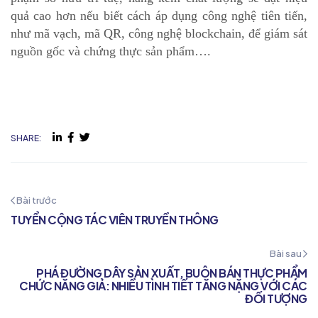
quả cao hơn nếu biết cách áp dụng công nghệ tiên tiến,
như mã vạch, mã QR, công nghệ blockchain, để giám sát
nguồn gốc và chứng thực sản phẩm….
SHARE:
Bài trước
TUYỂN CỘNG TÁC VIÊN TRUYỀN THÔNG
Bài sau
PHÁ ĐƯỜNG DÂY SẢN XUẤT, BUÔN BÁN THỰC PHẨM
CHỨC NĂNG GIẢ: NHIỀU TÌNH TIẾT TĂNG NẶNG VỚI CÁC
ĐỐI TƯỢNG