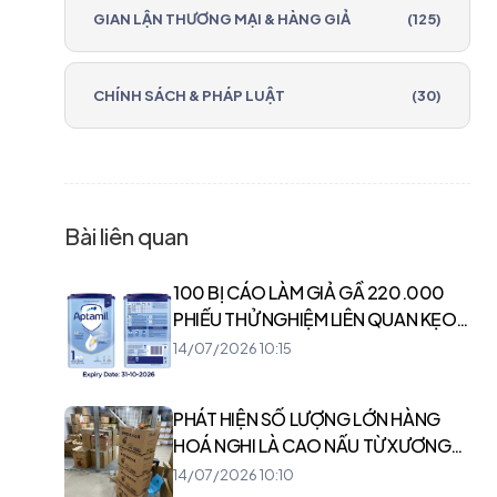
GIAN LẬN THƯƠNG MẠI & HÀNG GIẢ
(125)
CHÍNH SÁCH & PHÁP LUẬT
(30)
Bài liên quan
100 BỊ CÁO LÀM GIẢ GẦ 220.000
PHIẾU THỬ NGHIỆM LIÊN QUAN KẸO
KERA, SỮA HIUP
14/07/2026 10:15
PHÁT HIỆN SỐ LƯỢNG LỚN HÀNG
HOÁ NGHI LÀ CAO NẤU TỪ XƯƠNG
ĐỘNG VẬT
14/07/2026 10:10