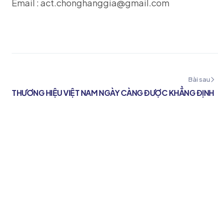
Email : act.chonghanggia@gmail.com
Bài sau
THƯƠNG HIỆU VIỆT NAM NGÀY CÀNG ĐƯỢC KHẲNG ĐỊNH