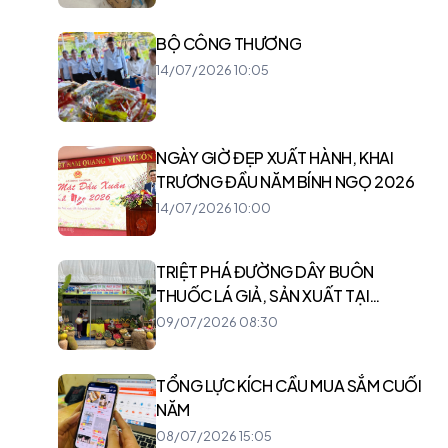
BỘ CÔNG THƯƠNG
14/07/2026 10:05
NGÀY GIỜ ĐẸP XUẤT HÀNH, KHAI
TRƯƠNG ĐẦU NĂM BÍNH NGỌ 2026
14/07/2026 10:00
TRIỆT PHÁ ĐƯỜNG DÂY BUÔN
THUỐC LÁ GIẢ, SẢN XUẤT TẠI
CAMPUCHIA
09/07/2026 08:30
TỔNG LỰC KÍCH CẦU MUA SẮM CUỐI
NĂM
08/07/2026 15:05