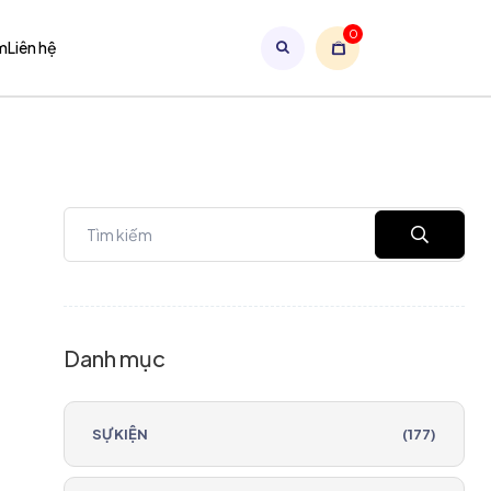
0
m
Liên hệ
Danh mục
SỰ KIỆN
(177)