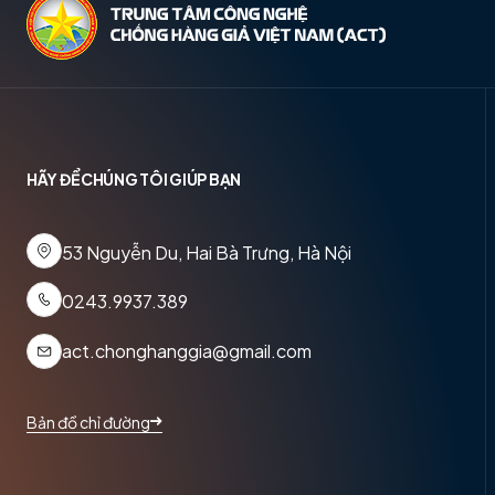
HÃY ĐỂ CHÚNG TÔI GIÚP BẠN
53 Nguyễn Du, Hai Bà Trưng, Hà Nội
0243.9937.389
act.chonghanggia@gmail.com
Bản đồ chỉ đường