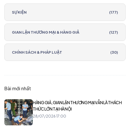
SỰ KIỆN
(177)
GIAN LẬN THƯƠNG MẠI & HÀNG GIẢ
(127)
CHÍNH SÁCH & PHÁP LUẬT
(30)
Bài mới nhất
HÀNG GIẢ, GIAN LẬN THƯƠNG MẠI VẪN LÀ THÁCH
THỨC LỚN TẠI HÀ NỘI
28/07/2026 17:00