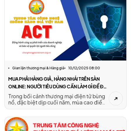
Gian lận thương mại & Hàng giả
10/12/2025 08:00
MUA PHẢI HÀNG GIẢ, HÀNG NHÁI TRÊN SÀN
ONLINE: NGƯỜI TIÊU DÙNG CẦN LÀM GÌ ĐỂ ĐÒI
LẠI QUYỀN LỢI
Trong bối cảnh thương mại điện tử bùng
nổ, đặc biệt dịp cuối năm, mùa cao điểm
mua sắm, tình trạng hàng giả, hàng nhái
len lỏi vào các gian hàng online ngày
càng tinh vi. Không ít người tiêu dùng
“sập bẫy” vì giá rẻ, quảng cáo hấp dẫn