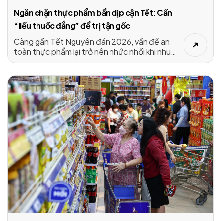
Ngăn chặn thực phẩm bẩn dịp cận Tết: Cần
“liều thuốc đắng” để trị tận gốc
Càng gần Tết Nguyên đán 2026, vấn đề an
toàn thực phẩm lại trở nên nhức nhối khi nhu
cầu tiêu dùng tăng đột biến. Vì lợi nhuận, nhiều
đối tượng đã vi phạm nghiêm trọng các quy
định về an toàn thực phẩm. Những vụ việc vừa
được cơ quan chức năng phát hiện cho thấy,
nếu không có những chế tài đủ sức răn đe,
thực phẩm không đảm bảo chất lượng sẽ vẫn
còn “đất sống”.