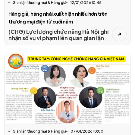
Gian lận thương mại & Hàng giả
12/01/2026 10:45
Hàng giả, hàng nhái xuất hiện nhiều hơn trên
thương mại điện tử cuối năm
(CHG) Lực lượng chức năng Hà Nội ghi
nhận số vụ vi phạm liên quan gian lận
thương mại, hàng giả, hàng nhái trên
môi trường mạng thương mại điện tử
tăng nhanh trong năm 2025, với hàng
trăm vụ xử lý và nhiều thủ đoạn tinh vi
như livestream bán hàng, tài khoản ảo,
che giấu kho hàng…
Gian lận thương mại & Hàng giả
07/01/2026 10:00