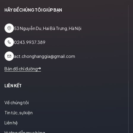
HÃY ĐỂ CHÚNG TÔI GIÚP BẠN
53 Nguyễn Du, Hai Bà Trưng, Hà Nội
0243.9937.389
act.chonghanggia@gmail.com
Bản đồ chỉ đường
LIÊN KẾT
Về chúng tôi
Tin tức, sự kiện
Liên hệ
Hướng dẫn mua hàng