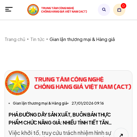
0
Trang chủ
Tin tức
Gian lận thương mại & Hàng giả
Gian lận thương mại & Hàng giả
27/01/2026 09:16
PHÁ ĐƯỜNG DÂY SẢN XUẤT, BUÔN BÁN THỰC
PHẨM CHỨC NĂNG GIẢ: NHIỀU TÌNH TIẾT TĂNG
NẶNG VỚI CÁC ĐỐI TƯỢNG
Việc khởi tố, truy cứu trách nhiệm hình sự