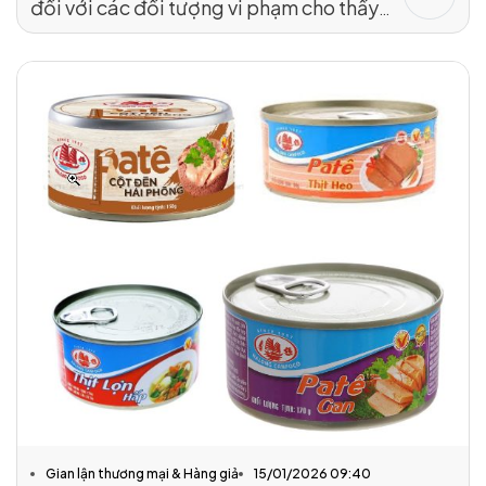
đối với các đối tượng vi phạm cho thấy
tính nghiêm minh của pháp luật. Đây là
hướng đi đúng đắn, có sức răn đe mạnh
mẽ, tạo áp lực tuân thủ thực chất đối với
tất cả chủ thể liên quan, từ người vận
chuyển, chế biến đến chủ cơ sở kinh
doanh, những cá nhân có trách nhiệm
quản lý, kiểm soát.
Gian lận thương mại & Hàng giả
15/01/2026 09:40