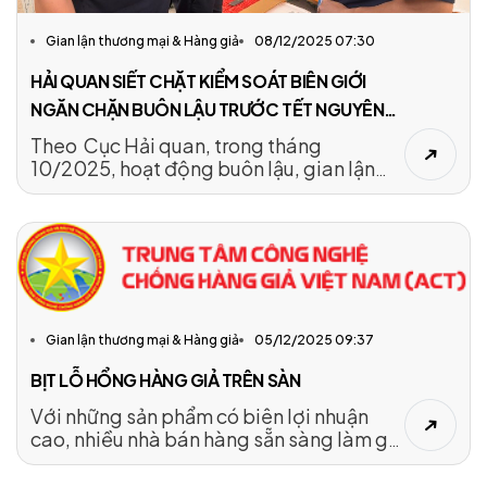
Gian lận thương mại & Hàng giả
08/12/2025 07:30
HẢI QUAN SIẾT CHẶT KIỂM SOÁT BIÊN GIỚI
NGĂN CHẶN BUÔN LẬU TRƯỚC TẾT NGUYÊN
ĐÁN 2026
Theo Cục Hải quan, trong tháng
10/2025, hoạt động buôn lậu, gian lận
thương mại và vận chuyển trái phép hàng
hóa qua biên giới diễn biến phức tạp,
đặc biệt khi thị trường vàng thế giới và
trong nước có mức chênh lệch giá lớn,
làm gia tăng nguy cơ buôn lậu, vận
chuyển trái phép vàng và tiền tệ qua biên
giới.
Gian lận thương mại & Hàng giả
05/12/2025 09:37
BỊT LỖ HỔNG HÀNG GIẢ TRÊN SÀN
Với những sản phẩm có biên lợi nhuận
cao, nhiều nhà bán hàng sẵn sàng làm giả
giấy tờ hoặc tìm mọi cách 'qua mặt' sàn
thương mại điện tử