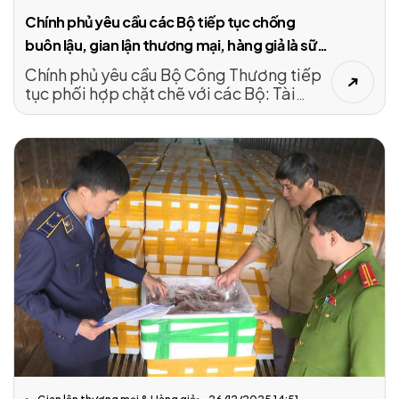
Chính phủ yêu cầu các Bộ tiếp tục chống
buôn lậu, gian lận thương mại, hàng giả là sữa,
thuốc, thực phẩm
Chính phủ yêu cầu Bộ Công Thương tiếp
tục phối hợp chặt chẽ với các Bộ: Tài
chính, Y tế, Công an, Quốc phòng cùng
các cơ quan, địa phương xây dựng và
triển khai kế hoạch đấu tranh thường
xuyên, liên tục, hiệu quả nhằm ngăn chặn,
đẩy lùi tình trạng buôn lậu, gian lận
thương mại, sản xuất – kinh doanh hàng
giả, hàng nhái, hàng kém chất lượng..