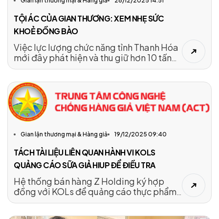
Gian lận thương mại & Hàng giả
26/12/2025 14:51
TỘI ÁC CỦA GIAN THƯƠNG: XEM NHẸ SỨC
KHOẺ ĐỒNG BÀO
Việc lực lượng chức năng tỉnh Thanh Hóa
mới đây phát hiện và thu giữ hơn 10 tấn
cá khoai chứa hàm lượng formol đậm đặc
không chỉ là một vụ vi phạm an toàn thực
phẩm thông thường. Đây là hồi chuông
cảnh báo nghiêm trọng về nguy cơ thực
phẩm bẩn, thực phẩm không rõ nguồn
gốc đang len lỏi vào chuỗi tiêu dùng
hằng ngày, đe dọa trực tiếp đến sức
Gian lận thương mại & Hàng giả
19/12/2025 09:40
khỏe cộng đồng.
TÁCH TÀI LIỆU LIÊN QUAN HÀNH VI KOLS
QUẢNG CÁO SỮA GIẢ HIUP ĐỂ ĐIỀU TRA
Hệ thống bán hàng Z Holding ký hợp
đồng với KOLs để quảng cáo thực phẩm,
cơ quan điều tra tách phần tài liệu liên
quan hành vi có dấu hiệu tội phạm này để