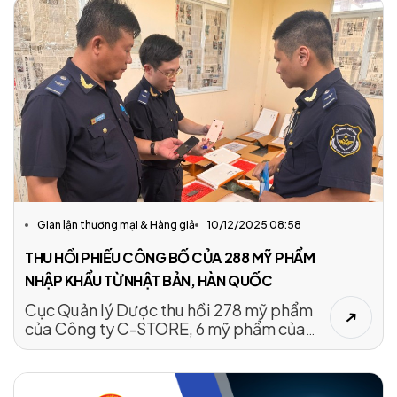
điều tra, làm rõ.
Gian lận thương mại & Hàng giả
10/12/2025 08:58
THU HỒI PHIẾU CÔNG BỐ CỦA 288 MỸ PHẨM
NHẬP KHẨU TỪ NHẬT BẢN, HÀN QUỐC
Cục Quản lý Dược thu hồi 278 mỹ phẩm
của Công ty C-STORE, 6 mỹ phẩm của
Công ty Sang và 4 mỹ phẩm của Alice
Cao do không còn nhu cầu kinh doanh
hoặc tái cơ cấu.