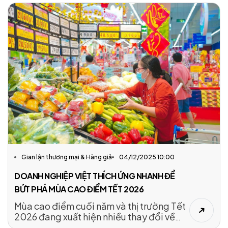
Gian lận thương mại & Hàng giả
04/12/2025 10:00
DOANH NGHIỆP VIỆT THÍCH ỨNG NHANH ĐỂ
BỨT PHÁ MÙA CAO ĐIỂM TẾT 2026
Mùa cao điểm cuối năm và thị trường Tết
2026 đang xuất hiện nhiều thay đổi về
dòng chảy hàng hóa, hành vi tiêu dùng,