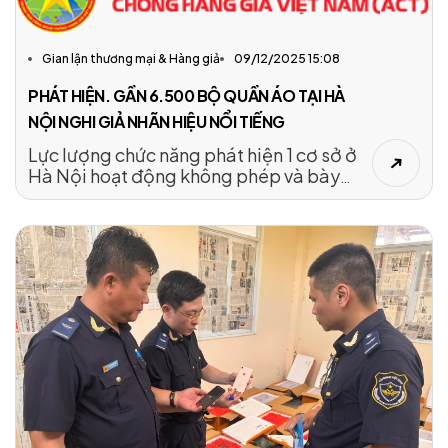
hoặc thương hiệu bị làm giả khéo léo đến
mức khó phân biệt. Câu hỏi đặt ra: Nếu
mua phải hàng giả trên sàn TMĐT, người
Gian lận thương mại & Hàng giả
09/12/2025 15:08
tiêu dùng cần làm gì để được hoàn tiền và
bảo vệ quyền lợi?
PHÁT HIỆN. GẦN 6.500 BỘ QUẦN ÁO TẠI HÀ
NỘI NGHI GIẢ NHÃN HIỆU NỔI TIẾNG
Lực lượng chức năng phát hiện 1 cơ sở ở
Hà Nội hoạt động không phép và bày
bán 6.414 bộ quần áo không rõ nguồn
gốc, có dấu hiệu giả mạo các nhãn hiệu
Nike, Adidas, Puma.