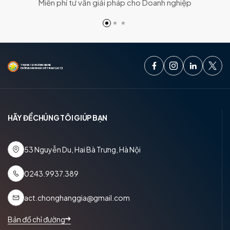
Miễn phí tư vấn giải pháp cho Doanh nghiệp
HÃY ĐỂ CHÚNG TÔI GIÚP BẠN
53 Nguyễn Du, Hai Bà Trưng, Hà Nội
0243.9937.389
act.chonghanggia@gmail.com
Bản đồ chỉ đường