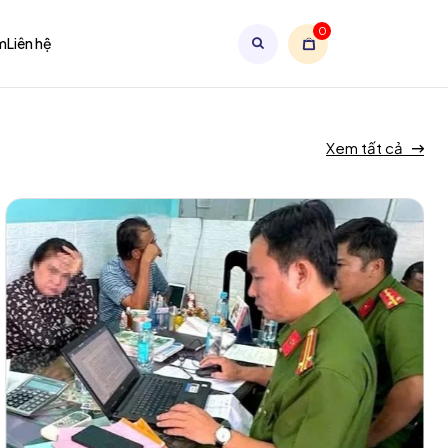
0
m
Liên hệ
Xem tất cả