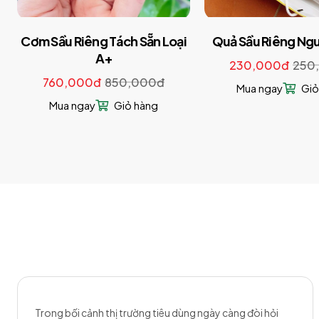
Cơm Sầu Riêng Tách Sẵn Loại
Quả Sầu Riêng Ng
A+
230,000đ
250
760,000đ
850,000đ
Mua ngay
Giỏ
Mua ngay
Giỏ hàng
Trong bối cảnh thị trường tiêu dùng ngày càng đòi hỏi