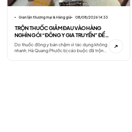
Gian lận thương mại & Hàng giả
08/08/2026 14:33
TRỘN THUỐC GIẢM ĐAU VÀO HÀNG
NGHÌN GÓI “ĐÔNG Y GIA TRUYỀN” ĐỂ
BÁN CHO NGƯỜI BỆNH
Do thuốc đông y bán chậm vì tác dụng không
nhanh, Hà Quang Phước bị cáo buộc đã trộn
nhiều loại tân dược có tác dụng giảm đau vào
thuốc cổ truyền, sau đó đóng gói, dán nhãn
“thuốc Đông y gia truyền” để bán.