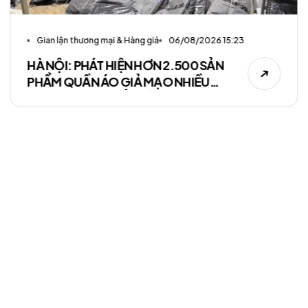
Gian lận thương mại & Hàng giả
06/08/2026 15:23
HÀ NỘI: PHÁT HIỆN HƠN 2.500 SẢN
PHẨM QUẦN ÁO GIẢ MẠO NHIỀU
THƯƠNG HIỆU NỔI TIẾNG