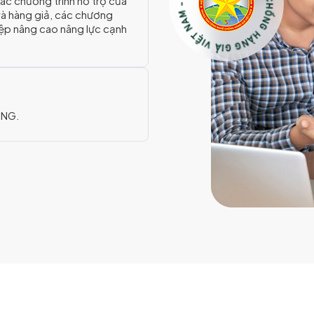
ác chương trình hỗ trợ của
và hàng giả, các chương
iệp nâng cao nâng lực cạnh
ÙNG.