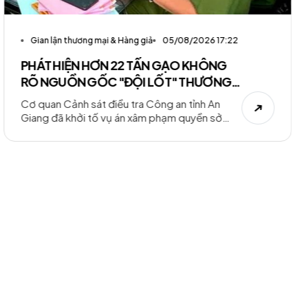
Gian lận thương mại & Hàng giả
05/08/2026 17:22
PHÁT HIỆN HƠN 22 TẤN GẠO KHÔNG
RÕ NGUỒN GỐC "ĐỘI LỐT" THƯƠNG
HIỆU ST25
Cơ quan Cảnh sát điều tra Công an tỉnh An
Giang đã khởi tố vụ án xâm phạm quyền sở
hữu công nghiệp sau khi phát hiện hơn 22 tấn
gạo không rõ nguồn gốc được đóng gói vào
bao bì mang nhãn hiệu gạo ST25 để đưa ra thị
trường.