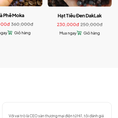
à Phê Moka
Hạt Tiêu Đen DakLak
000đ
360,000đ
230,000đ
250,000đ
ngay
Giỏ hàng
Mua ngay
Giỏ hàng
Với vai trò là CEO sàn thương mại điện tử Hi1, tôi đánh giá