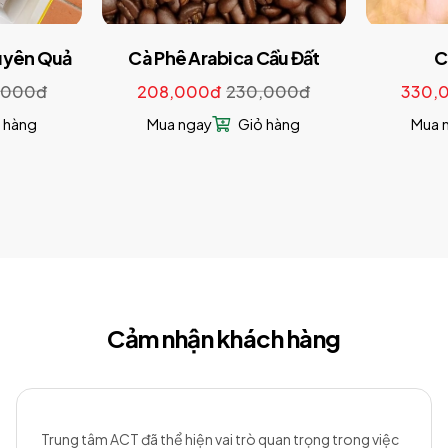
uyên Quả
Cà Phê Arabica Cầu Đất
C
,000đ
208,000đ
230,000đ
330,
 hàng
Mua ngay
Giỏ hàng
Mua 
Cảm nhận khách hàng
Trung tâm ACT đã thể hiện vai trò quan trọng trong việc