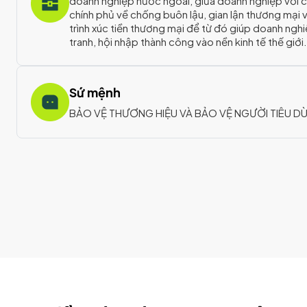
doanh nghiệp nước ngoài, giữa doanh nghiệp với c
chính phủ về chống buôn lậu, gian lận thương mại 
trình xúc tiền thương mại để từ đó giúp doanh ngh
tranh, hội nhập thành công vào nền kinh tế thế giới.
Sứ mệnh
BẢO VỆ THƯƠNG HIỆU VÀ BẢO VỆ NGƯỜI TIÊU D