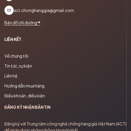
act.chonghanggia@gmail.com
Bản đồ chỉ đường
LIÊN KẾT
Về chúng tôi
Tin tức, sự kiện
Liên hệ
Hướng dẫn mua hàng
Điều khoản, điều kiện
ĐĂNG KÝ NHẬN BẢN TIN
Đăng ký với Trung tâm công nghệ chống hàng giả Việt Nam (ACT)
để nhận được những thông tin mới nhất