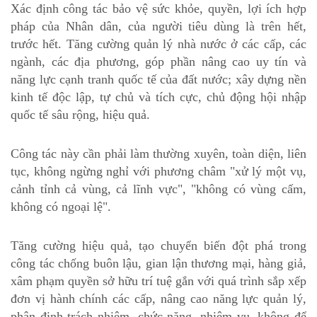
Xác định công tác bảo vệ sức khỏe, quyền, lợi ích hợp
pháp của Nhân dân, của người tiêu dùng là trên hết,
trước hết. Tăng cường quản lý nhà nước ở các cấp, các
ngành, các địa phương, góp phần nâng cao uy tín và
năng lực cạnh tranh quốc tế của đất nước; xây dựng nền
kinh tế độc lập, tự chủ và tích cực, chủ động hội nhập
quốc tế sâu rộng, hiệu quả.
Công tác này cần phải làm thường xuyên, toàn diện, liên
tục, không ngừng nghỉ với phương châm "
xử lý một vụ,
cảnh tỉnh cả vùng, cả lĩnh vực
", "
không có vùng cấm,
không có ngoại lệ
".
Tăng cường hiệu quả, tạo chuyển biến đột phá trong
công tác chống buôn lậu, gian lận thương mại, hàng giả,
xâm phạm quyền sở hữu trí tuệ gắn với quá trình sắp xếp
đơn vị hành chính các cấp, nâng cao năng lực quản lý,
phân định trách nhiệm, chức năng, nhiệm vụ, không để