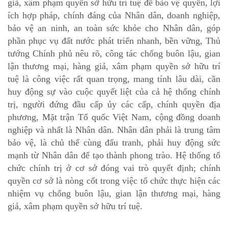
giả, xâm phạm quyền sở hữu trí tuệ để bảo vệ quyền, lợi
ích hợp pháp, chính đáng của Nhân dân, doanh nghiệp,
bảo vệ an ninh, an toàn sức khỏe cho Nhân dân, góp
phần phục vụ đất nước phát triển nhanh, bền vững, Thủ
tướng Chính phủ nêu rõ, công tác chống buôn lậu, gian
lận thương mại, hàng giả, xâm phạm quyền sở hữu trí
tuệ là công việc rất quan trọng, mang tính lâu dài, cần
huy động sự vào cuộc quyết liệt của cả hệ thống chính
trị, người đứng đầu cấp ủy các cấp, chính quyền địa
phương, Mặt trận Tổ quốc Việt Nam, cộng đồng doanh
nghiệp và nhất là Nhân dân. Nhân dân phải là trung tâm
bảo vệ, là chủ thể cùng đấu tranh, phải huy động sức
mạnh từ Nhân dân để tạo thành phong trào. Hệ thống tổ
chức chính trị ở cơ sở đóng vai trò quyết định; chính
quyền cơ sở là nòng cốt trong việc tổ chức thực hiện các
nhiệm vụ chống buôn lậu, gian lận thương mại, hàng
giả, xâm phạm quyền sở hữu trí tuệ.