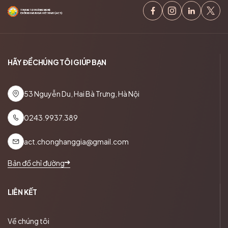
HÃY ĐỂ CHÚNG TÔI GIÚP BẠN
53 Nguyễn Du, Hai Bà Trưng, Hà Nội
0243.9937.389
act.chonghanggia@gmail.com
Bản đồ chỉ đường
LIÊN KẾT
Về chúng tôi