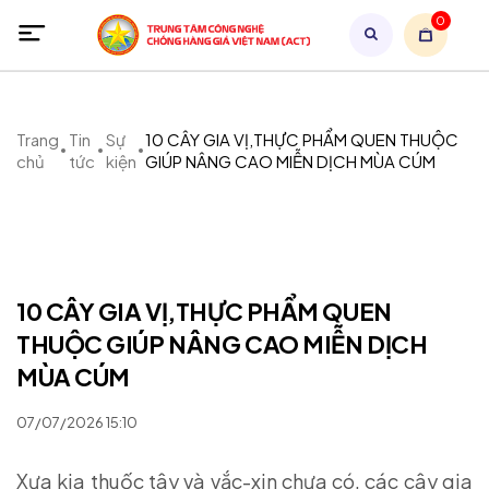
0
Trang
Tin
Sự
10 CÂY GIA VỊ,THỰC PHẨM QUEN THUỘC
chủ
tức
kiện
GIÚP NÂNG CAO MIỄN DỊCH MÙA CÚM
10 CÂY GIA VỊ,THỰC PHẨM QUEN
THUỘC GIÚP NÂNG CAO MIỄN DỊCH
MÙA CÚM
07/07/2026 15:10
Xưa kia thuốc tây và vắc-xin chưa có, các cây gia