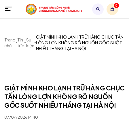
0
GIẬT MÌNH KHO LẠNH TRỮ HÀNG CHỤC TẤN
Trang
Tin
Sự
LÒNG LỢN KHÔNG RÕ NGUỒN GỐC SUỐT
chủ
tức
kiện
NHIỀU THÁNG TẠI HÀ NỘI
GIẬT MÌNH KHO LẠNH TRỮ HÀNG CHỤC
TẤN LÒNG LỢN KHÔNG RÕ NGUỒN
GỐC SUỐT NHIỀU THÁNG TẠI HÀ NỘI
07/07/2026 14:40