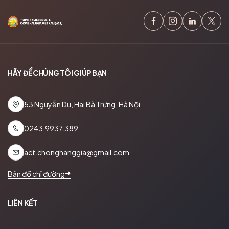
HÃY ĐỂ CHÚNG TÔI GIÚP BẠN
53 Nguyễn Du, Hai Bà Trưng, Hà Nội
0243.9937.389
act.chonghanggia@gmail.com
Bản đồ chỉ đường
LIÊN KẾT