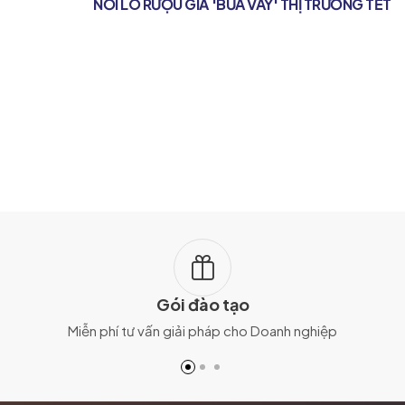
NỖI LO RƯỢU GIẢ 'BỦA VÂY' THỊ TRƯỜNG TẾT
Gói đào tạo
Miễn phí tư vấn giải pháp cho Doanh nghiệp