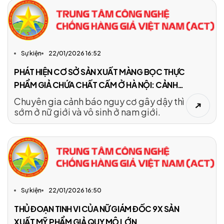
Sự kiện
22/01/2026 16:52
PHÁT HIỆN CƠ SỞ SẢN XUẤT MÀNG BỌC THỰC
PHẨM GIẢ CHỨA CHẤT CẤM Ở HÀ NỘI: CẢNH
BÁO NGUY HIỂM TỪ CHUYÊN GIA
Chuyên gia cảnh báo nguy cơ gây dậy thì
sớm ở nữ giới và vô sinh ở nam giới.
Sự kiện
22/01/2026 16:50
THỦ ĐOẠN TINH VI CỦA NỮ GIÁM ĐỐC 9X SẢN
XUẤT MỸ PHẨM GIẢ QUY MÔ LỚN