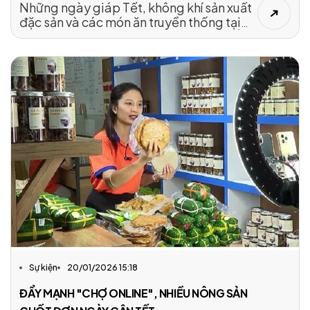
Những ngày giáp Tết, không khí sản xuất
đặc sản và các món ăn truyền thống tại
các làng nghề trở nên nhộn nhịp hơn hẳn
bình thường để kịp đáp ứng các đơn
hàng phục vụ thị trường Tết Nguyên đán
Bính Ngọ 2026.
Sự kiện
20/01/2026 15:18
ĐẨY MẠNH "CHỢ ONLINE", NHIỀU NÔNG SẢN