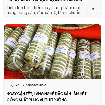
XUÂN 2026
Tính đến thời điểm này, hàng trăm mặt
hàng nông sản, đặc sản đạt tiêu chuẩn
OCOP 3 sao tới 5 sao của các HTX từ
nhiều địa phương trên cả nước đã chuẩn
bị “bung hàng” tại Hội chợ Quốc gia Mùa
xuân 2026.
Sự kiện
21/01/2026 10:36
NGÀY CẬN TẾT, LÀNG NGHỀ ĐẶC SẢN LÀM HẾT
CÔNG SUẤT PHỤC VỤ THỊ TRƯỜNG