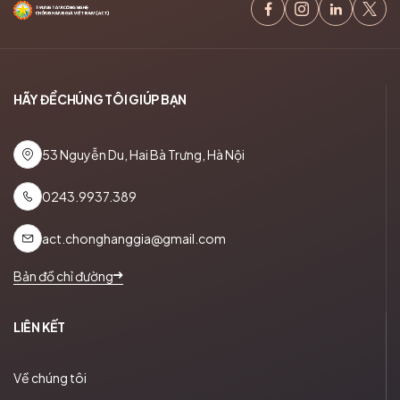
HÃY ĐỂ CHÚNG TÔI GIÚP BẠN
53 Nguyễn Du, Hai Bà Trưng, Hà Nội
0243.9937.389
act.chonghanggia@gmail.com
Bản đồ chỉ đường
LIÊN KẾT
Về chúng tôi