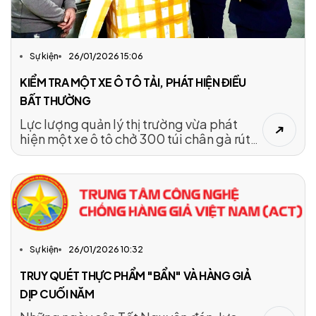
Sự kiện
26/01/2026 15:06
KIỂM TRA MỘT XE Ô TÔ TẢI, PHÁT HIỆN ĐIỀU
BẤT THƯỜNG
Lực lượng quản lý thị trường vừa phát
hiện một xe ô tô chở 300 túi chân gà rút
xương và 102 gói gà ủ muối nguyên con
không rõ nguồn gốc.
Sự kiện
26/01/2026 10:32
TRUY QUÉT THỰC PHẨM "BẨN" VÀ HÀNG GIẢ
DỊP CUỐI NĂM