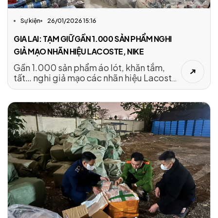
Sự kiện
26/01/2026 15:16
GIA LAI: TẠM GIỮ GẦN 1.000 SẢN PHẨM NGHI
GIẢ MẠO NHÃN HIỆU LACOSTE, NIKE
Gần 1.000 sản phẩm áo lót, khăn tắm,
tất… nghi giả mạo các nhãn hiệu Lacoste,
Nike vừa bị lực lượng chức năng tỉnh Gia
Lai phát hiện, tạm giữ.