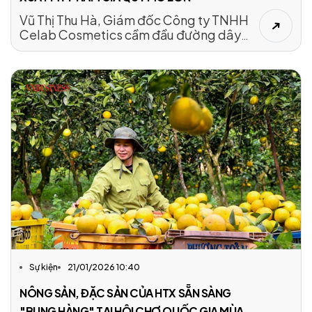
Vũ Thị Thu Hà, Giám đốc Công ty TNHH
Celab Cosmetics cầm đầu đường dây
sản xuất hơn 1 vạn sản phẩm mỹ phẩm giả
với nhiều thủ đoạn tinh vi.
Sự kiện
21/01/2026 10:40
NÔNG SẢN, ĐẶC SẢN CỦA HTX SẴN SÀNG
"BUNG HÀNG" TẠI HỘI CHỢ QUỐC GIA MÙA