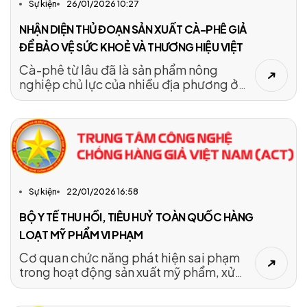
Sự kiện
26/01/2026 10:27
NHẬN DIỆN THỦ ĐOẠN SẢN XUẤT CÀ-PHÊ GIẢ
ĐỂ BẢO VỆ SỨC KHOẺ VÀ THƯƠNG HIỆU VIỆT
Cà-phê từ lâu đã là sản phẩm nông
nghiệp chủ lực của nhiều địa phương ở
Tây Nguyên, không chỉ có giá trị kinh tế
mà còn là biểu tượng văn hóa. Tuy nhiên,
trong thời gian gần đây, nhiều cơ sở sản
xuất bất chính đã lợi dụng tâm lý chuộng
hàng giá rẻ để tung ra thị trường các sản
phẩm cà-phê pha tạp, kém chất lượng.
Sự kiện
22/01/2026 16:58
BỘ Y TẾ THU HỒI, TIÊU HUỶ TOÀN QUỐC HÀNG
LOẠT MỸ PHẨM VI PHẠM
Cơ quan chức năng phát hiện sai phạm
trong hoạt động sản xuất mỹ phẩm, xử
phạt Công ty GAMMA gần 100 triệu đồng
và yêu cầu thu hồi, tiêu hủy sản phẩm.