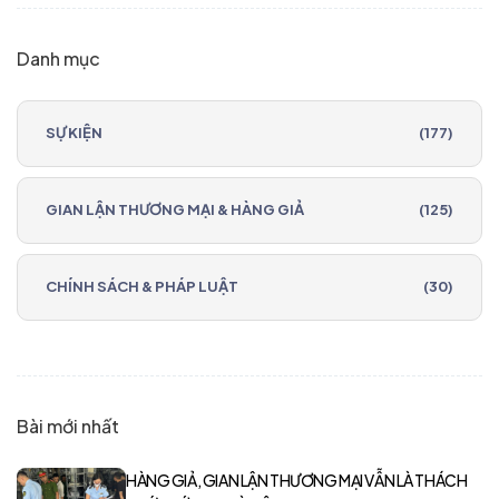
Danh mục
SỰ KIỆN
(177)
GIAN LẬN THƯƠNG MẠI & HÀNG GIẢ
(125)
CHÍNH SÁCH & PHÁP LUẬT
(30)
Bài mới nhất
HÀNG GIẢ, GIAN LẬN THƯƠNG MẠI VẪN LÀ THÁCH