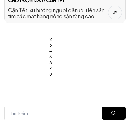
CHỐT ĐƠN NGÀY CẬN TẾT
Cận Tết, xu hướng người dân ưu tiên săn
tìm các mặt hàng nông sản tăng cao.
Nắm bắt tâm lý này, nhiều địa phương
cùng các đơn vị sản xuất đã livestream
bán hàng, chốt hàng trăm đơn hàng trên
2
không gian số.
3
4
5
6
7
8