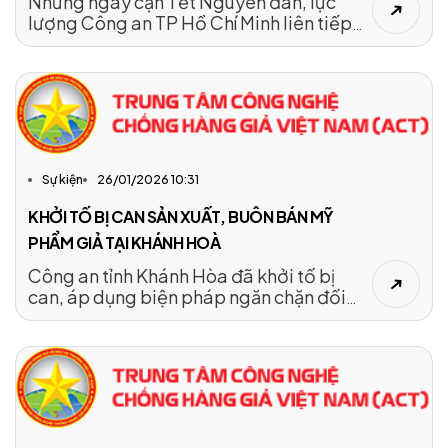
Những ngày cận Tết Nguyên đán, lực
lượng Công an TP Hồ Chí Minh liên tiếp
triệt phá nhiều đường dây sử dụng hóa
chất cấm, sản xuất thực phẩm giả quy mô
lớn, góp phần làm trong sạch thị trường,
bảo vệ sức khỏe cộng đồng và những nhà
sản xuất chân chính.
Sự kiện
26/01/2026 10:31
KHỞI TỐ BỊ CAN SẢN XUẤT, BUÔN BÁN MỸ
PHẨM GIẢ TẠI KHÁNH HOÀ
Công an tỉnh Khánh Hòa đã khởi tố bị
can, áp dụng biện pháp ngăn chặn đối
với Hồ Thị Dung Thoa liên quan hành vi
sản xuất, buôn bán mỹ phẩm giả.