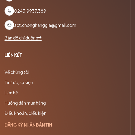
0243.9937.389
act.chonghanggia@gmail.com
Bản đồ chỉ đường
LIÊN KẾT
Về chúng tôi
Tin tức, sự kiện
Liên hệ
Hướng dẫn mua hàng
Điều khoản, điều kiện
ĐĂNG KÝ NHẬN BẢN TIN