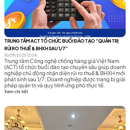
TRUNG TÂM ACT TỔ CHỨC BUỔI ĐÀO TẠO “QUẢN TRỊ
RỦI RO THUẾ & BHXH SAU 1/7”
15/09/2025 12:04
Trung tâm Công nghệ chống hàng giả Việt Nam
(ACT) tổ chức buổi đào tạo chuyên sâu giúp doanh
nghiệp chủ động nhận diện rủi ro thuế & BHXH mới
phát sinh sau 1/7; Doanh nghiệp được trang bị giải
pháp quản trị và quy trình ứng phó thực tế.
Xem chi tiết