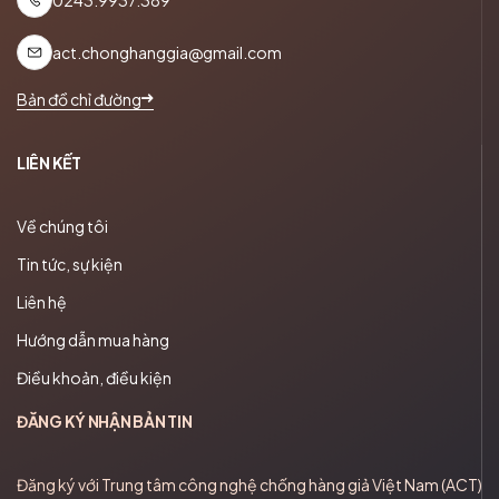
0243.9937.389
act.chonghanggia@gmail.com
Bản đồ chỉ đường
LIÊN KẾT
Về chúng tôi
Tin tức, sự kiện
Liên hệ
Hướng dẫn mua hàng
Điều khoản, điều kiện
ĐĂNG KÝ NHẬN BẢN TIN
Đăng ký với Trung tâm công nghệ chống hàng giả Việt Nam (ACT)