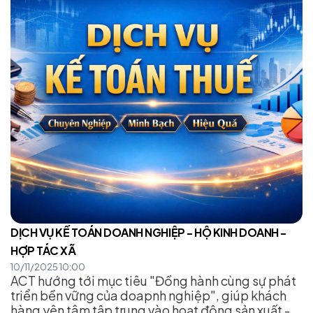
DỊCH VỤ KẾ TOÁN DOANH NGHIỆP - HỘ KINH DOANH -
HỢP TÁC XÃ
10/11/2025 10:00
ACT hướng tới mục tiêu "Đồng hành cùng sự phát
triển bền vững của doapnh nghiệp", giúp khách
hàng yên tâm tập trung vào hoạt động sản xuất -