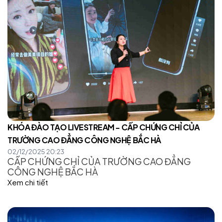
KHÓA ĐÀO TẠO LIVESTREAM - CẤP CHỨNG CHỈ CỦA
TRƯỜNG CAO ĐẲNG CÔNG NGHỆ BẮC HÀ
02/12/2025 20:23
CẤP CHỨNG CHỈ CỦA TRƯỜNG CAO ĐẲNG
CÔNG NGHỆ BẮC HÀ
Xem chi tiết