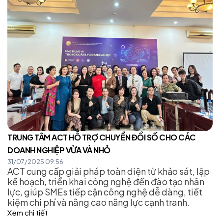
TRUNG TÂM ACT HỖ TRỢ CHUYỂN ĐỔI SỐ CHO CÁC
DOANH NGHIỆP VỪA VÀ NHỎ
31/07/2025 09:56
ACT cung cấp giải pháp toàn diện từ khảo sát, lập
kế hoạch, triển khai công nghệ đến đào tạo nhân
lực, giúp SMEs tiếp cận công nghệ dễ dàng, tiết
kiệm chi phí và nâng cao năng lực cạnh tranh.
Xem chi tiết