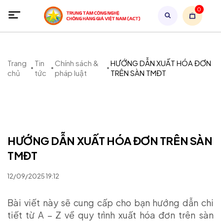
0
Trang
Tin
Chính sách &
HƯỚNG DẪN XUẤT HÓA ĐƠN
chủ
tức
pháp luật
TRÊN SÀN TMĐT
HƯỚNG DẪN XUẤT HÓA ĐƠN TRÊN SÀN
TMĐT
12/09/2025 19:12
Bài viết này sẽ cung cấp cho bạn hướng dẫn chi
tiết từ A – Z về quy trình xuất hóa đơn trên sàn