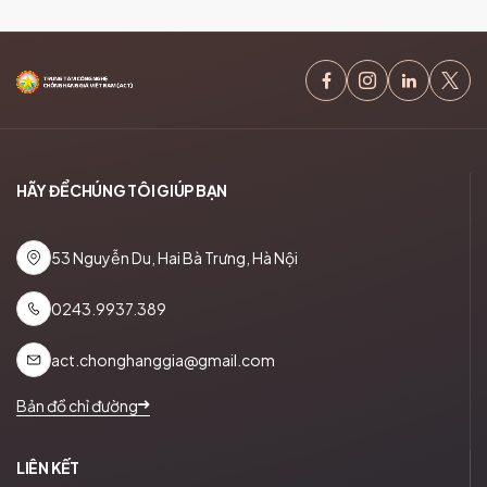
HÃY ĐỂ CHÚNG TÔI GIÚP BẠN
53 Nguyễn Du, Hai Bà Trưng, Hà Nội
0243.9937.389
act.chonghanggia@gmail.com
Bản đồ chỉ đường
LIÊN KẾT