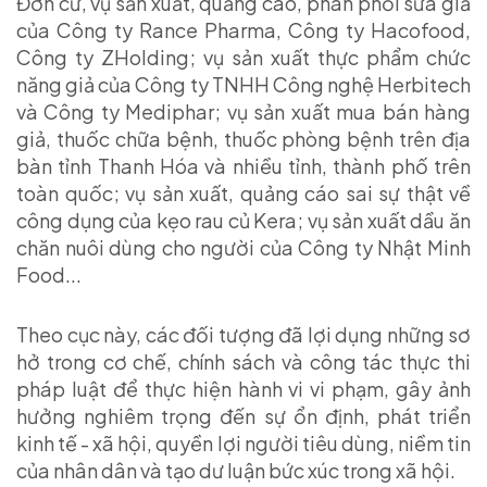
Đơn cử, vụ sản xuất, quảng cáo, phân phối sữa giả
của Công ty Rance Pharma, Công ty Hacofood,
Công ty ZHolding; vụ sản xuất thực phẩm chức
năng giả của Công ty TNHH Công nghệ Herbitech
và Công ty Mediphar; vụ sản xuất mua bán hàng
giả, thuốc chữa bệnh, thuốc phòng bệnh trên địa
bàn tỉnh Thanh Hóa và nhiều tỉnh, thành phố trên
toàn quốc; vụ sản xuất, quảng cáo sai sự thật về
công dụng của kẹo rau củ Kera; vụ sản xuất dầu ăn
chăn nuôi dùng cho người của Công ty Nhật Minh
Food...
Theo cục này, các đối tượng đã lợi dụng những sơ
hở trong cơ chế, chính sách và công tác thực thi
pháp luật để thực hiện hành vi vi phạm, gây ảnh
hưởng nghiêm trọng đến sự ổn định, phát triển
kinh tế - xã hội, quyền lợi người tiêu dùng, niềm tin
của nhân dân và tạo dư luận bức xúc trong xã hội.