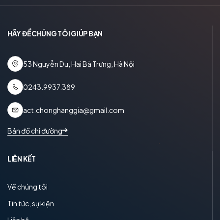
HÃY ĐỂ CHÚNG TÔI GIÚP BẠN
53 Nguyễn Du, Hai Bà Trưng, Hà Nội
0243.9937.389
act.chonghanggia@gmail.com
Bản đồ chỉ đường
LIÊN KẾT
Về chúng tôi
Tin tức, sự kiện